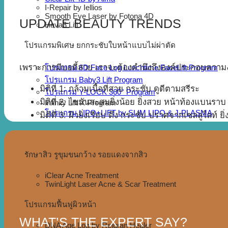
I-Repair by Iellios
Smooth Eye Laser by Fotona 4D
UPDATE BEAUTY TRENDS
Hava3 Lift
โปรแกรมพิเศษ ยกกระชับใบหน้าแบบไม่ผ่าตัด
เพราะการมีบอดี้สวย เราจะต้องคำนึงถึงองค์ประกอบความงา
โปรแกรม 6D Face Log Lunchtime FaceLift Program
โปรแกรม Baby3 Lift Program
มิติที่ 1: กล้ามเนื้อที่สวย กระชับ ดูดีตามสรีระ
โปรแกรม Y-LOCK 360° Program
มิติที่ 2: ไขมันสะสมยิ่งน้อย ยิ่งสวย หน้าท้องแบนร
Infinity Lift X Program
โปรแกรม LIPO+LIFT by SLIM LIPO & J-PLASMA
มิติที่ 3: ผิวยิ่งเรียบ ตึง กระชับ ปราศจากเซลลูไลท์ ยิ
รักษาสิว รูขุมขนกว้าง รอยแดงจากสิว
iClear Acne Treatment
TwinLight Laser Acne & Scar Treatment
โปรแกรมฟื้นฟูผิวหน้า
WHAT’S THE EXPERT SAY?
DNA Age Log by Rejuran Healer