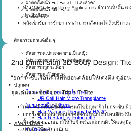
ผ่าตัดดึงหน้า Full Face Lift และลำคอ
ทำงานผ่าน Hand-Free Applicators จำนวนทั้งสิ้น 6 ตั
ผ่าตัดดึงหน้า Mini Face Lift
ประสิทธิภาพ
ผ่าตัดยกคิ้ว
หลังเข้ารับการรักษา เราสามารถสังเกตได้ถึงปริมาณไขม
ศัลยกรรมตกแต่งอื่น ๆ
ศัลยกรรมแปลงเพศ ชายเป็นหญิง
โปรแกรมตกแต่ง-กระชับช่องคลอด
2nd Dimension 3D Body Design: Tit
ศัลยกรรมลูกกะเดือก
ศัลยกรรมแก้ไขหูกาง
“ยกกระชับเรือนร่างที่หย่อนคล้อยให้เต่งตึง ดูอ่อน
ปลูกผม
โปรแกรมปลูกผมแบบไม่ผ่าตัด
จุดเด่นและข้อดีของ Triple T: Tite
UR Cell Hair Micro Transplant+
โปรแกรมฟื้นฟูเส้นผม
เหมาะสำหรับผู้ที่ต้องการแก้ไขปัญหาผิวไม่กระชับ ผ
Hair Vaccine Therapy by HARG
ยกกระชับผิวหนังที่หน่อยคล้อยพร้อมปรับโทนสีผิวให้
Hair Restart by Fotona 4D
ฟื้นฟูความอ่อนเยาว์ให้กับผิวพร้อมสมานผิวให้แลดูมี
ภาพการรักษา
ปรับผิวให้ดูเรียบเนียน
รีวิวฟื้นฟูผิว