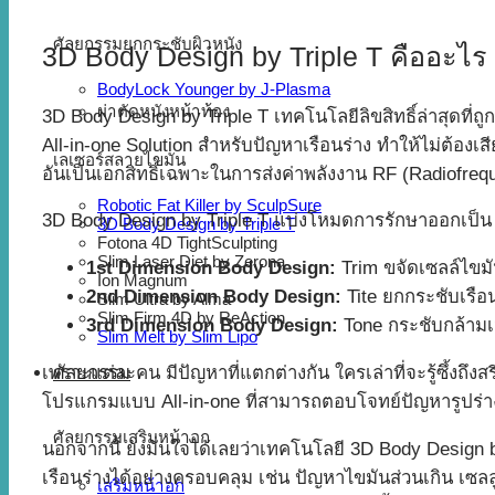
ศัลยกรรมยกกระชับผิวหนัง
3D Body Design by Triple T คืออะไร
BodyLock Younger by J-Plasma
ผ่าตัดหนังหน้าท้อง
3D Body Design by Triple T เทคโนโลยีลิขสิทธิ์ล่าสุดที่
All-in-one Solution สำหรับปัญหาเรือนร่าง ทำให้ไม่ต้อ
เลเซอร์สลายไขมัน
อันเป็นเอกสิทธิ์เฉพาะในการส่งค่าพลังงาน RF (Radiofre
Robotic Fat Killer by SculpSure
3D Body Design by Triple T แบ่งโหมดการรักษาออกเป็น 3
3D Body Design by Triple T
Fotona 4D TightSculpting
Slim Laser Diet by Zerona
1st Dimension Body Design:
Trim ขจัดเซลล์ไขม
Ion Magnum
2nd Dimension Body Design:
Tite ยกกระชับเรือนร
Slim Ultra by Alma
Slim Firm 4D by ReAction
3rd Dimension Body Design:
Tone กระชับกล้ามเนื
Slim Melt by Slim Lipo
เพราะแต่ละคน มีปัญหาที่แตกต่างกัน ใครเล่าที่จะรู้ซึ้งถึง
ศัลยกรรม
โปรแกรมแบบ All-in-one ที่สามารถตอบโจทย์ปัญหารูปร่าง
ศัลยกรรมเสริมหน้าอก
นอกจากนี้ ยังมั่นใจได้เลยว่าเทคโนโลยี 3D Body Design
เรือนร่างได้อย่างครอบคลุม เช่น ปัญหาไขมันส่วนเกิน เซลลู
เสริมหน้าอก