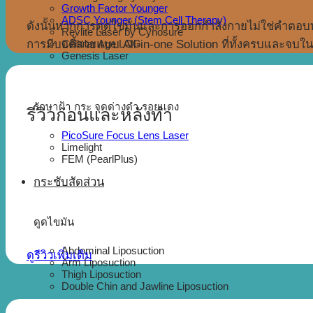
Growth Factor Younger
ADSC Younger (Stem Cell Therapy)
ดังนั้นหากการดูดไขมันและการออกกำลังกายไม่ใช่คำตอบท
Revlite Laser by Cynosure
การมีบอดี้สวยแบบ All-in-one Solution ที่ทั้งครบและจบใ
Cellular Age LOG
Genesis Laser
รักษาฝ้า กระ จุดด่างดำ รอยแดง
รีวิวก่อนและหลังทำ
PicoSure Focus Lens Laser
Limelight
FEM (PearlPlus)
กระชับสัดส่วน
ดูดไขมัน
Abdominal Liposuction
ดูรีวิวเพิ่มเติม
Arm Liposuction
Thigh Liposuction
Double Chin and Jawline Liposuction