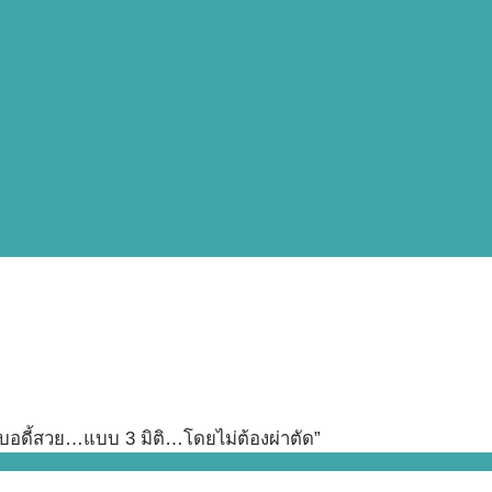
งบอดี้สวย…แบบ 3 มิติ…โดยไม่ต้องผ่าตัด”