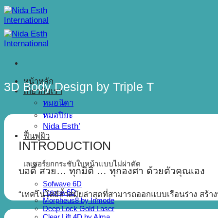
Skip
to
content
หน้าหลัก
3D Body Design by Triple T
เกี่ยวกับเรา
หมอนิดา
หมอปิยะ
Nida Esth’
ฟื้นฟูผิว
INTRODUCTION
เลเซอร์ยกกระชับใบหน้าแบบไม่ผ่าตัด
บอดี้ สวย… ทุกมิติ … ทุกองศา ด้วยตัวคุณเอง
Sofwave 6D
Fotona 6D
“เทคโนโลยีล้ำสมัยล่าสุดที่สามารถออกแบบเรือนร่าง สร้า
Morpheus8 by Inmode
Deep Lock Gold Laser
Clear Lift 4D by Alma