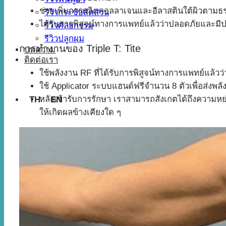
ช่วยเพิ่มการผลิตคอลลาเจนและอีลาสตินใต้ผิวตามธ
รีวิวกระชับสัดส่วน
ได้รับการพิสูจน์ทางการแพทย์แล้วว่าปลอดภัยและมี
รีวิวศัลยกรรม
รีวิวปลูกผม
การทำงานของ Triple T: Tite
บทความ
ติดต่อเรา
ใช้พลังงาน RF ที่ได้รับการพิสูจน์ทางการแพทย์แล้
ใช้ Applicator ระบบแฮนด์ฟรีจำนวน 8 ตัวเพื่อส่งพลั
หลังเข้ารับการรักษา เราสามารถสังเกตได้ถึงความหย่อน
TH
EN
ให้เกิดผลข้างเคียงใด ๆ