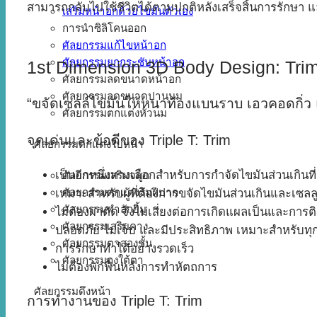
สามารถกลับไปใช้ชีวิตได้ตามปกติหลังเสร็จสิ้นการรักษา 
เสริมหน้าอกด้วยไขมันตัวเอง
การนำซิลิโคนออก
ศัลยกรรมแก้ไขหน้าอก
ศัลยกรรมยกกระชับหน้าอก
1st Dimension 3D Body Design: Tri
ศัลยกรรมลดขนาดหน้าอก
ศัลยกรรมลดขนาดปานนม
“ขจัดเซลล์ไขมันให้หนาท้องแบนราบ เอวคอดกิ่ว 
ศัลยกรรมตกแต่งหัวนม
จุดเด่นและข้อดีของ Triple T: Trim
ศัลยกรรมตกแต่งใบหน้า
เป็นอีกหนึ่งทางเลือกสำหรับการกำจัดไขมันส่วนเกินที่
ศัลยกรรมเสริมจมูก
ศัลยกรรมตกแต่งริมฝีปาก
เหมาะสำหรับผู้ที่ต้องการขจัดไขมันส่วนเกินและเซลล
ศัลยกรรมทำลักยิ้ม
ไม่ต้องผ่าตัด จึงไม่เสี่ยงต่อการเกิดแผลเป็นและการติ
ศัลยกรรมเสริมคาง
ปลอดภัย ไม่เจ็บ และมีประสิทธิภาพ เหมาะสำหรับทุ
ศัลยกรรมตาสองชั้น
การรักษาทำได้อย่างรวดเร็ว
ศัลยกรรมถุงใต้ตา
ไม่ต้องพักฟื้นหลังการทำหัตถการ
ศัลยกรรมดึงหน้า
การทำงานของ Triple T: Trim